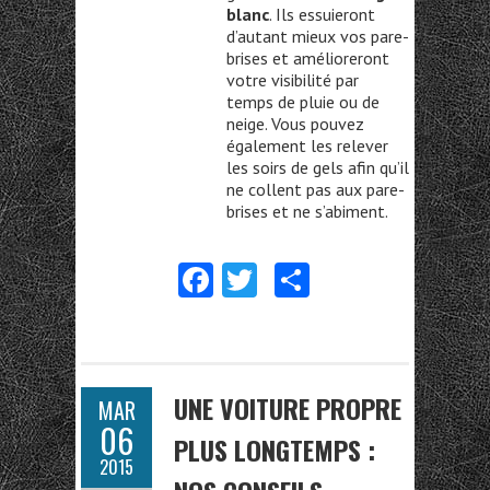
blanc
. Ils essuieront
d’autant mieux vos pare-
brises et amélioreront
votre visibilité par
temps de pluie ou de
neige. Vous pouvez
également les relever
les soirs de gels afin qu’il
ne collent pas aux pare-
brises et ne s’abiment.
Fa
T
Pa
ce
w
rt
b
itt
ag
o
er
er
UNE VOITURE PROPRE
MAR
o
06
PLUS LONGTEMPS :
k
2015