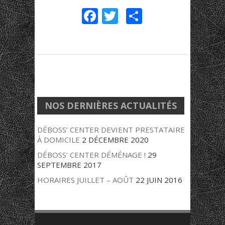
Fa
T
Pa
ce
w
rt
b
itt
ag
o
er
er
o
k
NOS DERNIÈRES ACTUALITÉS
DÉBOSS’ CENTER DEVIENT PRESTATAIRE
À DOMICILE
2 DÉCEMBRE 2020
DÉBOSS’ CENTER DÉMÉNAGE !
29
SEPTEMBRE 2017
HORAIRES JUILLET – AOÛT
22 JUIN 2016