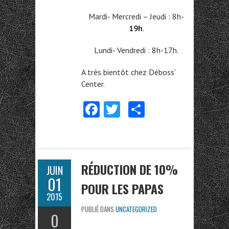
Mardi- Mercredi – Jeudi : 8h-
19h
.
Lundi- Vendredi : 8h-17h.
A très bientôt chez Déboss’
Center.
Fa
T
Pa
ce
w
rt
b
itt
ag
o
er
er
RÉDUCTION DE 10%
JUIN
o
01
POUR LES PAPAS
k
2015
PUBLIÉ DANS
UNCATEGORIZED
0