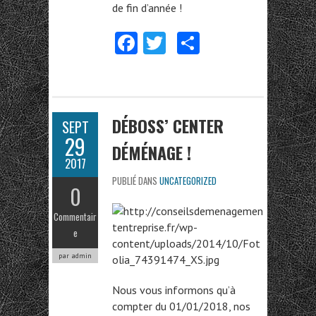
de fin d’année !
Fa
T
Pa
ce
w
rt
b
itt
ag
o
er
er
DÉBOSS’ CENTER
SEPT
o
29
DÉMÉNAGE !
k
2017
PUBLIÉ DANS
UNCATEGORIZED
0
Commentair
e
par admin
Nous vous informons qu’à
compter du 01/01/2018, nos