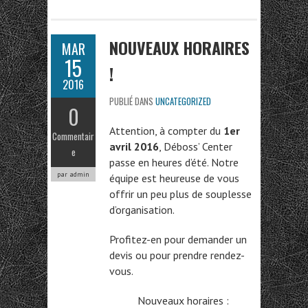
b
itt
ag
o
er
er
NOUVEAUX HORAIRES
MAR
o
15
!
k
2016
PUBLIÉ DANS
UNCATEGORIZED
0
Attention, à compter du
1er
Commentair
avril 2016
, Déboss’ Center
e
passe en heures d’été. Notre
par admin
équipe est heureuse de vous
offrir un peu plus de souplesse
d’organisation.
Profitez-en pour demander un
devis ou pour prendre rendez-
vous.
Nouveaux horaires :