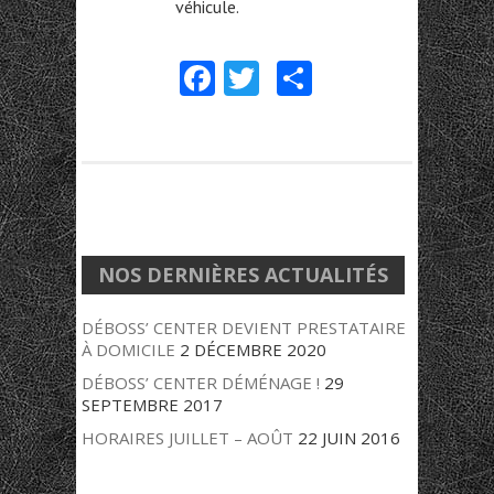
véhicule.
Fa
T
Pa
ce
w
rt
b
itt
ag
o
er
er
o
k
NOS DERNIÈRES ACTUALITÉS
DÉBOSS’ CENTER DEVIENT PRESTATAIRE
À DOMICILE
2 DÉCEMBRE 2020
DÉBOSS’ CENTER DÉMÉNAGE !
29
SEPTEMBRE 2017
HORAIRES JUILLET – AOÛT
22 JUIN 2016