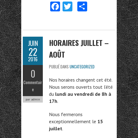
Fa
T
Pa
ce
w
rt
b
itt
ag
o
er
er
HORAIRES JUILLET –
JUIN
o
22
AOÛT
k
2016
PUBLIÉ DANS
UNCATEGORIZED
0
Nos horaires changent cet été.
Commentair
Nous serons ouverts tout l’été
e
du
lundi au vendredi de 8h à
par admin
17h
.
Nous fermerons
exceptionnellement le
15
juillet
.