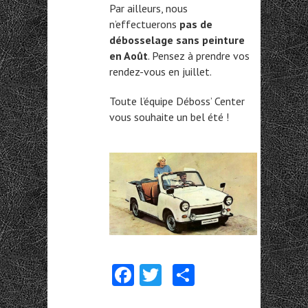
Par ailleurs, nous
n’effectuerons
pas de
débosselage sans peinture
en Août
. Pensez à prendre vos
rendez-vous en juillet.
Toute l’équipe Déboss’ Center
vous souhaite un bel été !
Fa
T
Pa
ce
w
rt